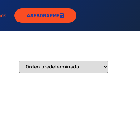
nos
ASESORARME