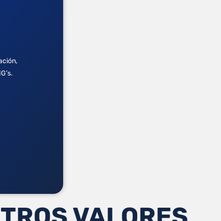
ación,
NG’s.
TROS VALORES