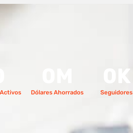
0
0
M
0
K
 Activos
Dólares Ahorrados
Seguidores