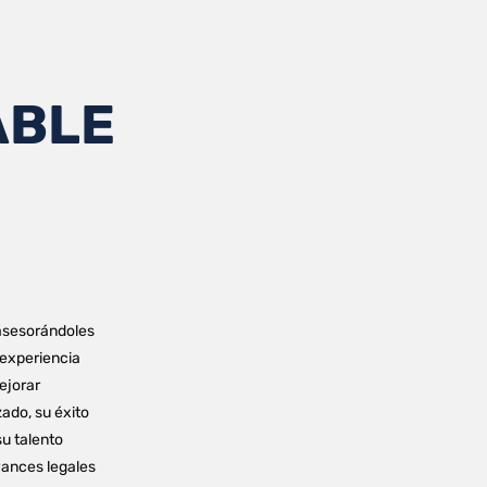
ABLE
, asesorándoles
 experiencia
ejorar
ado, su éxito
su talento
vances legales