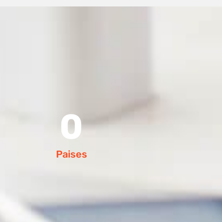
0
Paises