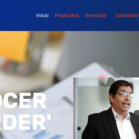
Inicio
Productos
Servicios
Contácta
OCER
RDER'