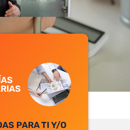
ÍAS
RIAS
AS PARA TI Y/O