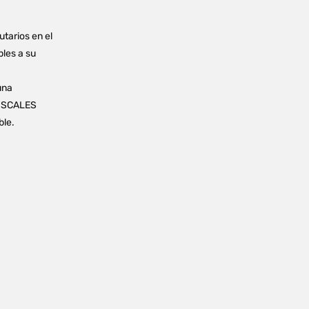
utarios en el
bles a su
una
FISCALES
ble.