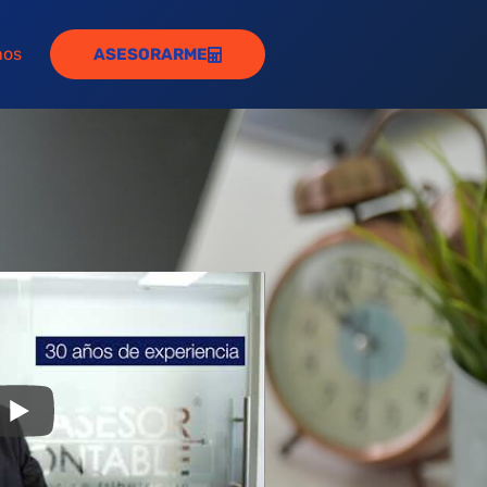
nos
ASESORARME